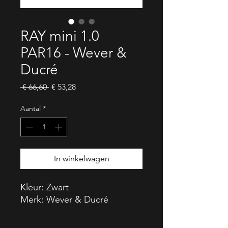
RAY mini 1.0
PAR16 - Wever &
Ducré
Normale
Verkoopprijs
 € 66,60 
€ 53,28
prijs
Aantal
*
In winkelwagen
Kleur: Zwart
Merk: Wever & Ducré