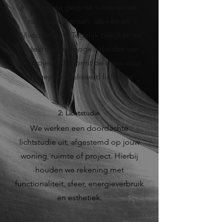
In dit eerste gesprek luisteren we
naar jouw wensen, ideeën en
stijlvoorkeuren. Tegelijk bekijken we
de technische mogelijkheden van
het project. Dit vormt de basis voor
een gepersonaliseerd lichtplan.
2: Lichtstudie
We werken een doordachte
lichtstudie uit, afgestemd op jouw
woning, ruimte of project. Hierbij
houden we rekening met
functionaliteit, sfeer, energieverbruik
en esthetiek.