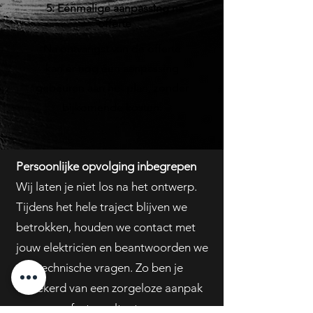
5: Eénmalige aanpassing na
offerte
Na ontvangst van de offerte
kan er nog één aanpassing
gebeuren aan het plan, zonder
bijkomende kosten.
Persoonlijke opvolging inbegrepen
Wij laten je niet los na het ontwerp.
Tijdens het hele traject blijven we
betrokken, houden we contact met
jouw elektricien en beantwoorden we
alle technische vragen. Zo ben je
verzekerd van een zorgeloze aanpak
en een perfect resultaat.