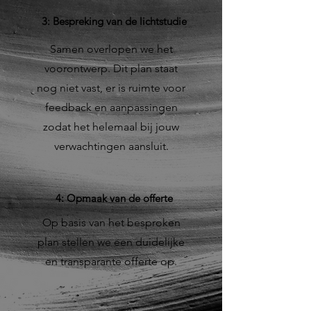
3: Bespreking van de lichtstudie
Samen overlopen we het
voorontwerp. Dit plan staat
nog niet vast, er is ruimte voor
feedback en aanpassingen
zodat het helemaal bij jouw
verwachtingen aansluit.
4: Opmaak van de offerte
Op basis van het besproken
plan stellen we een duidelijke
en transparante offerte op.