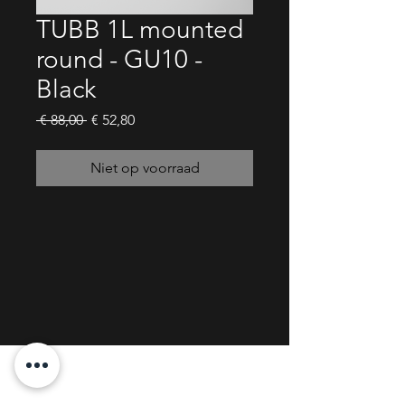
TUBB 1L mounted
round - GU10 -
Black
Normale
Verkoopprijs
 € 88,00 
€ 52,80
prijs
Niet op voorraad
Heb je vragen of wil je een afspraak?
We helpen je graag verder!