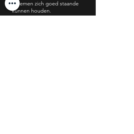
bloemen zich goed staande
kunnen houden.
technische informatie
afmetingen L 13 B 13 H 21,5 CM
Heb je vragen of wil je een afspraak?
We helpen je graag verder!
contact
​Parklaan 149, 9300 Aalst
GSM
0471 01
42 85
Openingsuren
Maandag
14u – 18u