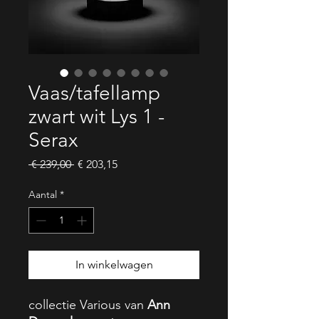
Vaas/tafellamp
zwart wit Lys 1 -
Serax
Normale
Verkoopprijs
 € 239,00 
€ 203,15
prijs
Aantal
*
In winkelwagen
collectie Various van
Ann