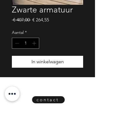
Zwarte armatuur
Normale
Verkoopprijs
 € 407,00 
€ 264,55
prijs
Aantal
*
In winkelwagen
Heb je vragen of wil je een afspraak?
We helpen je graag verder!
contact
​Parklaan 149, 9300 Aalst
GSM
0471 01
42 85